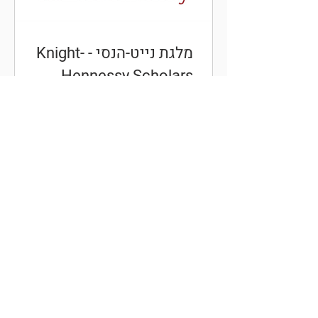
מלגת נייט-הנסי - Knight-
Hennessy Scholars
מלגת נייט-הנסי הינה מלגת מנהיגות
בינלאומית לתארים מתקדמים באוניברסיטת
סטנפורד בארה״ב, מהאוניברסיטאות
המובילות במדינה ובעולם