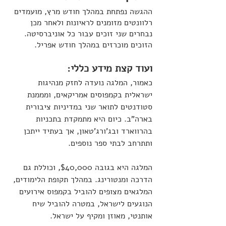
ההגשה נפתחת במהלך חודש מרץ, מועמדים 
רלוונטים מזומנים לראיונות ולאחר מכן 
נבחרים שני זוכים עבור כל אוניברסיטה. 
הזוכים מוכרזים במהלך חודש אפריל.
ועוד קצת מידע כללי:
כאמור, המלגה נועדה לחזק מנהיגות 
ישראלית בקמפוסים אמריקאים, ומממנת 
סטודנטים לתואר שני במדיניות ציבורית 
בארה"ב. כיום היא מתמקדת בתכניות 
בהרווארד ובג'ורג'טאון, אך בעתיד ייתכן 
ותתרחב לבתי ספר נוספים.
המלגה היא בגובה $40,000, וכוללת גם 
הדרכה ומנטורינג. במהלך תקופת הלימודים, 
המלגאים מצופים להוביל בקמפוס אירועים 
הנוגעים לישראל, במטרה להוביל שיח 
אותנטי, מאוזן ומקיף על ישראל.