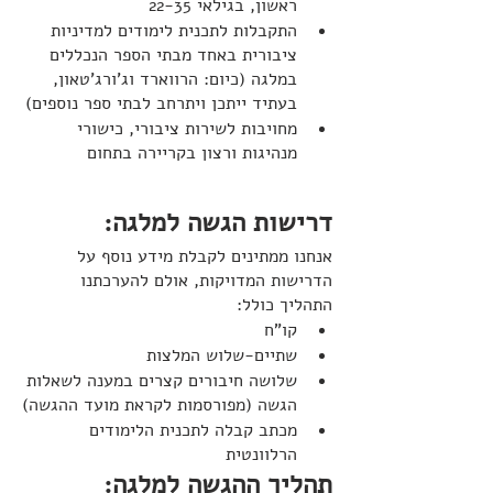
ראשון, בגילאי 22-35
התקבלות לתכנית לימודים למדיניות 
ציבורית באחד מבתי הספר הנכללים 
במלגה (כיום: הרווארד וג'ורג'טאון, 
בעתיד ייתכן ויתרחב לבתי ספר נוספים)
מחויבות לשירות ציבורי, כישורי 
מנהיגות ורצון בקריירה בתחום
דרישות הגשה למלגה: 
אנחנו ממתינים לקבלת מידע נוסף על 
הדרישות המדויקות, אולם להערכתנו 
התהליך כולל:
קו"ח
שתיים-שלוש המלצות
שלושה חיבורים קצרים במענה לשאלות 
הגשה (מפורסמות לקראת מועד ההגשה)
מכתב קבלה לתכנית הלימודים 
הרלוונטית
תהליך ההגשה למלגה: