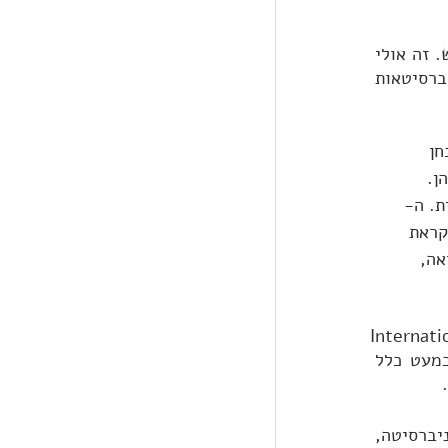
כדי ללמוד לתואר בחו"ל באנגלית, עליכם להוכיח כי כישורי השפה שלכם עומדים ברף הנדרש. זה אולי 
מרתיע בהנחה שאתם לא דוברי אנגלית כשפת אם, אולם זכרו שעל ספסל הלימודים באוניברסיטאות 
Test of E, הוא המבחן 
ן. 
ת. ה-
הכרחי לקראת 
אה, 
ר על שם קליט ביותר, International English 
Language Testing System. למעשה מדובר במבחן שפה די מקביל שמקורו בבריטניה. כמעט כלל 
שימו לב כי כמו הדרישות האחרות, גם רף הציונים במבחני השפה ישתנה בין אוניברסיטה לאוניברסיטה, 