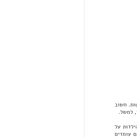
כמו במוסדות בארץ, יש פערים בדרישות בין מוסדות שונים, ואפילו בין מסלולים בתוך הפקולטות. חשוב 
, למשל. 
גם בחירת המלגה הרלוונטית לתואר ולמדינה שמעניינים אתכם חשובה. אם לא חלמתם כל הילדות על 
תכנית מסוימת באוניברסיטה ספציפית, אנחנו ממליצים להגיש את מועמדותכם למלגות שאתם עומדים 