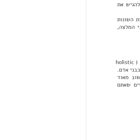
בתנאי הקבלה שלהן. שימו לב שיש מלגות שמכוונות למוסד לימודים ספציפי, ואם תבחרו להגיש את 
ברגע שסימנתם מלגות שיכולות להיות רלוונטיות לכם, גשו לאתרי הבית של האוניברסיטאות השונות 
ובדקו בדף של התוכנית או המחלקה מה הדרישות. יש מקומות שבהם תידרשו ליותר מכתבי המלצה, 
בניגוד ללימודים בישראל, תהליך הקבלה לאוניברסיטאות ומלגות בחו"ל הוא תהליך הוליסטי (holistic 
process), כלומר לא מסתכלים רק על הציונים שלכם, אלא על סיפור החיים שלכם ועל מי אתם כבני אדם. 
ככל שתצטיירו כאנשים מעניינים ומבטיחים יותר, כך גדלים סיכויי הקבלה שלכם. לכן, חשוב מאוד 
להשקיע בהצהרה האישית שלכם (personal statement), במכתבי ההמלצה ובסיפור החיים שאתם 