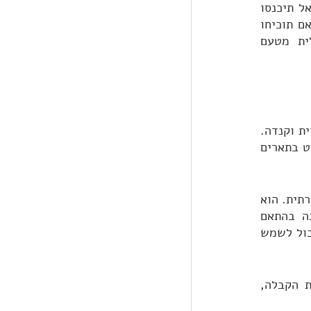
וחשוב לוודא מהי הדרישה במוסד אליו אתם מגישים מועמדות. קחו זאת ברצינות רבה, אך אל תיכנסו 
לחרדה: מוסדות רבים מבהירים כי הם בוחנים את מועמדותכם על בסיס כלל הקריטריונים, ואם תוכיחו 
יכולת שפה 'גבוהה אך לא מספיקה', ייתכן ופשוט תידרשו להשלים קורס קיץ באנגלית מטעם 
מדובר במבחן קבלה לתארים מתקדמים – שני ושלישי – בעיקר באוניברסיטאות בארצות הברית וקנדה. 
) לא דורשים את המבחן, למעט בתארים 
ה-GRE הוא מבחן ממוחשב שמודד חשיבה כמותית, אנליטית, מילולית ומיומנויות חשיבה ביקורתית. הוא 
כולל אלגברה, גיאומטריה, אריתמטיקה ואוצר מילים באנגלית, ורמת השאלות שבו משתנה בהתאם 
להצלחה בסעיפים הראשונים. גם החשיבות של המבחן משתנה בין מוסדות שונים. ציון עובר יכול לשמש 
בעקבות הקורונה הרבה אוניברסיטאות בארצות הברית התחילו להוריד את המבחן מדרישות הקבלה, 