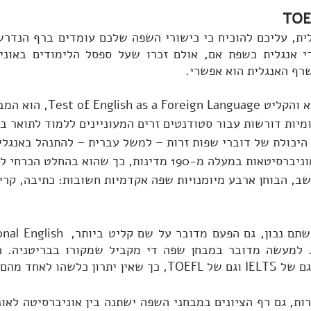
שרף האנגלית הוא אפשרי.
מבחן ה-TOEFL, או בשמו המלא והקליט nglish as a Foreign Language
יות דורשות עבור סטודנטים זרים המעוניינים ללמוד לתואר בה
יכולת של דוברי שפות זרות – למשל עברית – להתנהל באנגלי
TOEFL תקף ביותר מ-11 אלף אוניברסיטאות במעלה מ-190 מדינות, כך שהוא בהחלט 
ב, הבוחן ארבע מיומנויות שפה אקדמיות חשובות: כתיבה, קרי
ומה לגבי ה-IELTS? ובכן, ניחשתם נכון, גם הפעם מדוב
לשהו לאחד מהם.