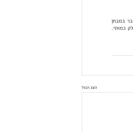
מדובר במבחן קבלה לתואר שני במנהל עסקים בלבד. גם כאן, כמו במבחנים הקודמים, מדובר במבחן 
ממוחשב שמתאים את עצמו לרמת הנבחן. ה-GMAT מורכב מכתיבת חיבור, חלק מילולי וחלק כמותי. 
הצג הכול