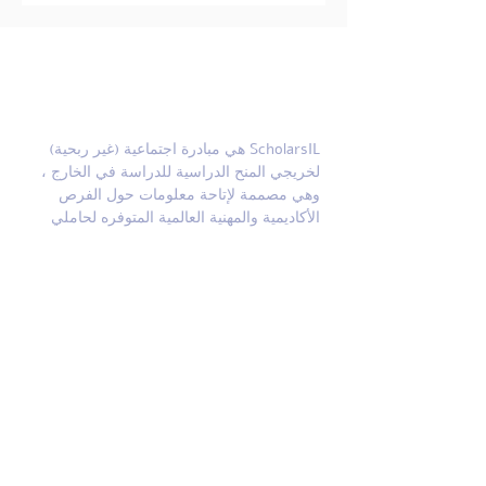
المزيد عن سكولارز إسرائيل
ScholarsIL هي مبادرة اجتماعية (غير ربحية)
لخريجي المنح الدراسية للدراسة في الخارج ،
وهي مصممة لإتاحة معلومات حول الفرص
الأكاديمية والمهنية العالمية المتوفره لحاملي
الهويه الاسرائليه.
ابحثو عنا على مواقع
التواصل الاجتماعيه
هل ترغب بالبقاء على تواصل؟
هل ترغب في الحصول على تحديثات منا
حول المنح الدراسية والفرص الأكاديمية؟
اترك بريدك الإلكتروني هنا وسنكون على